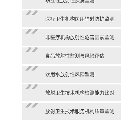
职业性放射性疾病监测
医疗卫生机构医用辐射防护监测
非医疗机构放射性危害因素监测
食品放射性监测与风险评估
饮用水放射性风险监测
放射卫生技术机构检测能力比对
放射卫生技术服务机构质量监测