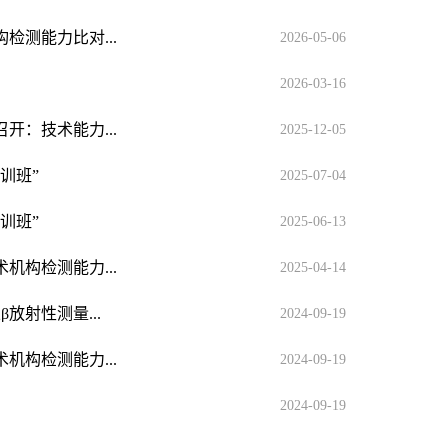
检测能力比对...
2026-05-06
2026-03-16
开：技术能力...
2025-12-05
训班”
2025-07-04
训班”
2025-06-13
机构检测能力...
2025-04-14
放射性测量...
2024-09-19
机构检测能力...
2024-09-19
2024-09-19