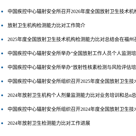
中国疾控中心辐射安全所召开2026年度全国放射卫生技术机构
放射卫生机构检测能力比对工作简介
2025年度全国放射卫生技术机构检测能力比对总结会在福州召
中国疾控中心辐射安全所举办“全国放射工作人员个人监测培
中国疾控中心辐射安全所举办“放射性核素检测与风险评估培
中国疾控中心辐射安全所组织召开2025年度全国放射卫生技术
2024年放射卫生机构个人剂量监测能力比对业务培训和总α总β
中国疾控中心辐射安全所组织召开2024年度全国放射卫生技术
2024年放射卫生检测能力比对工作进展