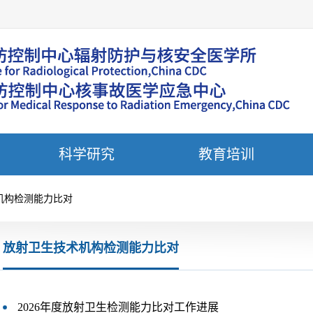
科学研究
教育培训
机构检测能力比对
放射卫生技术机构检测能力比对
2026年度放射卫生检测能力比对工作进展