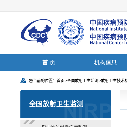
首 页
机构信息
您当前的位置：
首页
>
全国放射卫生监测
>
放射卫生技术
全国放射卫生监测